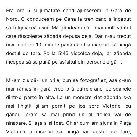
Era ora 5 și jumătate când ajunsesem în Gara de
Nord. O conduceam pe Oana la tren când a început
să fulguiască ușor. Mă gândeam că-i mai mult vântul
care răscolește zăpada depusă deja. Dar n-au trecut
mai mult de 10 minute până când a început să ningă
destul de tare. Pe la 5:45 viscolea deja, iar zăpada
începea să se pună pe asfaltul din peroanele gării.
Mi-am zis că-i un prilej bun să fotografiez, așa c-am
mai rămas în gară vreo oră cutreierând persoanele
dintr-o parte în alta. La un moment dat zăpada s-a
mai liniștit și-am pornit pe jos spre Victoriei cu
gândul c-am să mai prind un al doilea val de
ninsoare. Și așa a și fost. Chiar cum am ajuns în Piața
Victoriei a început să ningă iar destul de tare,