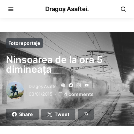
Dragoș Asaftei.
Fotoreportaje
Ninsoarea de la ora 5
dimineața
Dragoş Asaftei
03/01/2015
4 comments
Share
Tweet