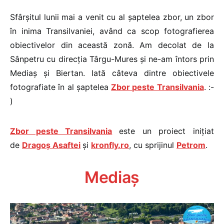
Sfârșitul lunii mai a venit cu al șaptelea zbor, un zbor
în inima Transilvaniei, având ca scop fotografierea
obiectivelor din această zonă. Am decolat de la
Sânpetru cu direcția Târgu-Mures și ne-am întors prin
Mediaș și Biertan. Iată câteva dintre obiectivele
fotografiate în al șaptelea
Zbor peste Transilvania
. :-
)
Zbor peste Transilvania
este un proiect inițiat
de
Dragoș Asaftei
și
kronfly.ro
, cu sprijinul
Petrom
.
Mediaș