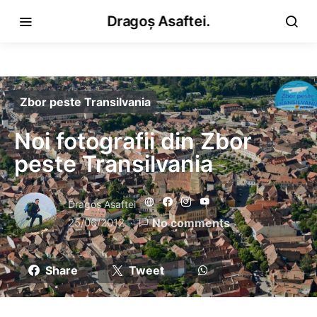
Dragoș Asaftei.
Zbor peste Transilvania
Noi fotografii din Zbor
peste Transilvania
Dragoş Asaftei
25/06/2012
No comments
Share
Tweet