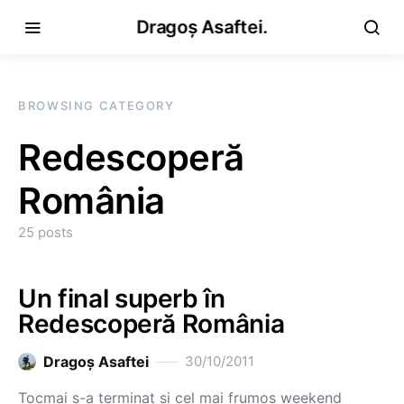
Dragoș Asaftei.
BROWSING CATEGORY
Redescoperă
România
25 posts
Un final superb în
Redescoperă România
Dragoş Asaftei
30/10/2011
Tocmai s-a terminat și cel mai frumos weekend