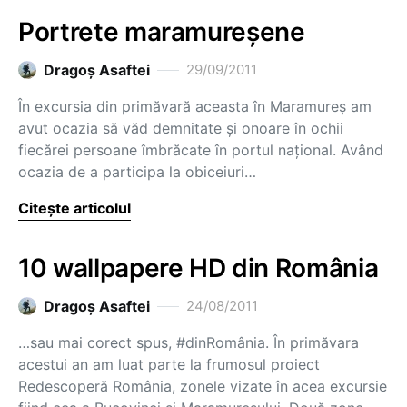
Portrete maramureșene
Dragoş Asaftei
29/09/2011
În excursia din primăvară aceasta în Maramureș am
avut ocazia să văd demnitate și onoare în ochii
fiecărei persoane îmbrăcate în portul național. Având
ocazia de a participa la obiceiuri…
Citește articolul
10 wallpapere HD din România
Dragoş Asaftei
24/08/2011
…sau mai corect spus, #dinRomânia. În primăvara
acestui an am luat parte la frumosul proiect
Redescoperă România, zonele vizate în acea excursie