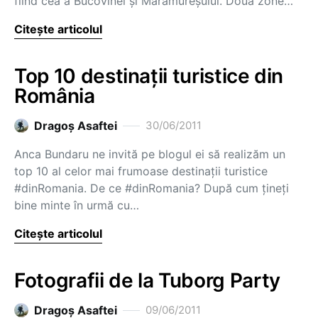
fiind cea a Bucovinei și Maramureșului. Două zone…
Citește articolul
Top 10 destinații turistice din
România
Dragoş Asaftei
30/06/2011
Anca Bundaru ne invită pe blogul ei să realizăm un
top 10 al celor mai frumoase destinații turistice
#dinRomania. De ce #dinRomania? După cum țineți
bine minte în urmă cu…
Citește articolul
Fotografii de la Tuborg Party
Dragoş Asaftei
09/06/2011