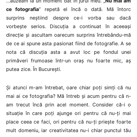
…auzeam la un moment dat în jurul meu. „
Nu mai am
ce fotografia
” repetă el încă o dată. Mă întorc
surprins neștiind despre ce-i vorba sau dacă
vorbește serios. Discuția a continuat în aceeași
direcție și ascultam oarecum surprins întrebându-mă
de ce ai spune asta pasionat fiind de fotografie. A se
nota că discuția asta a avut loc pe fondul unei
primăveri frumoase într-un oraș nu foarte mic, aș
putea zice. În București.
Și atunci m-am întrebat, oare chiar poți simți că nu
mai ai ce fotografia? Mă întreb și acum pentru că n-
am trecut încă prin acel moment. Consider că-i o
situație în care poți ajunge ori pentru că nu-ți mai
place ceea ce faci, ori pentru că nu-ți priește foarte
mult domeniu, iar creativitatea nu-i chiar punctul tău