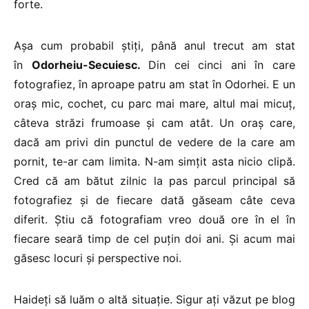
forte.
Așa cum probabil știți, până anul trecut am stat
în
Odorheiu-Secuiesc.
Din cei cinci ani în care
fotografiez, în aproape patru am stat în Odorhei. E un
oraș mic, cochet, cu parc mai mare, altul mai micuț,
câteva străzi frumoase și cam atât. Un oraș care,
dacă am privi din punctul de vedere de la care am
pornit, te-ar cam limita. N-am simțit asta nicio clipă.
Cred că am bătut zilnic la pas parcul principal să
fotografiez și de fiecare dată găseam câte ceva
diferit. Știu că fotografiam vreo două ore în el în
fiecare seară timp de cel puțin doi ani. Și acum mai
găsesc locuri și perspective noi.
Haideți să luăm o altă situație. Sigur ați văzut pe blog