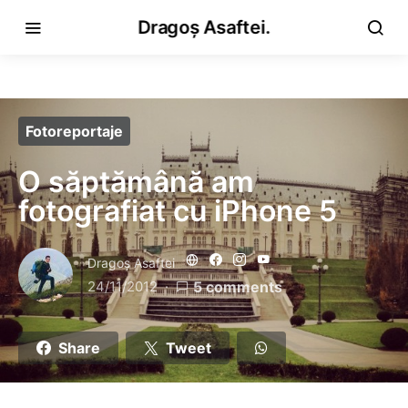
Dragoș Asaftei.
Fotoreportaje
O săptămână am
fotografiat cu iPhone 5
Dragoş Asaftei
24/11/2012
5 comments
Share
Tweet