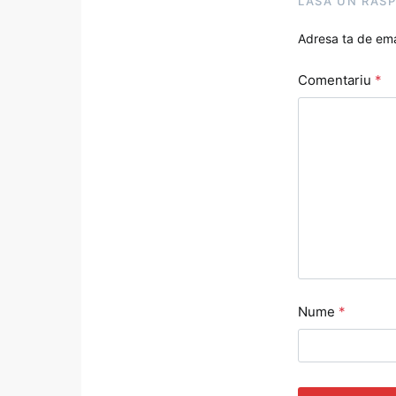
LASĂ UN RĂS
Adresa ta de emai
Comentariu
*
Nume
*