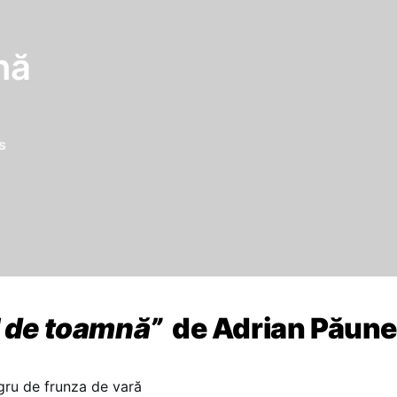
nă
s
l de toamnă”
de Adrian Păun
gru de frunza de vară