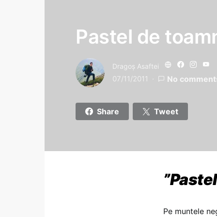
Pastel de toam
Dragoş Asaftei
07/11/2011
No comment
Share
Tweet
”Paste
Pe muntele ne