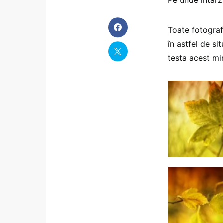
Pe unde întârz
Toate fotografi
în astfel de si
testa acest mi