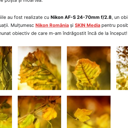
ie poşta şi moartea.
ile au fost realizate cu
Nikon AF-S 24-70mm f/2.8
, un ob
tuații. Mulțumesc
Nikon România
și
SKIN Media
pentru posib
nunat obiectiv de care m-am îndrăgostit încă de la început!