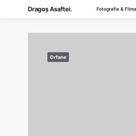
Dragoș Asaftei.
Fotografie & Film
Orfane