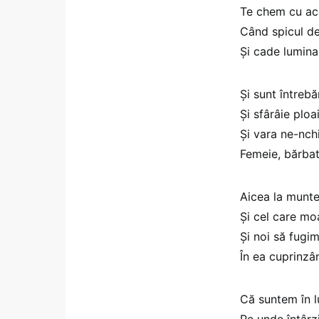
Te chem cu acc
Când spicul de
Şi cade lumina
Şi sunt întrebă
Şi sfârâie ploa
Şi vara ne-nch
Femeie, bărbat
Aicea la munt
Şi cel care mo
Şi noi să fugim
În ea cuprinzâ
Că suntem în 