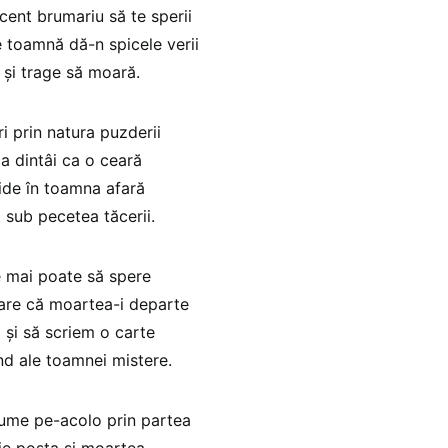
ent brumariu să te sperii
 toamnă dă-n spicele verii
 şi trage să moară.
ri prin natura puzderii
ia dintâi ca o ceară
ide în toamna afară
 sub pecetea tăcerii.
e mai poate să spere
are că moartea-i departe
 şi să scriem o carte
nd ale toamnei mistere.
lume pe-acolo prin partea