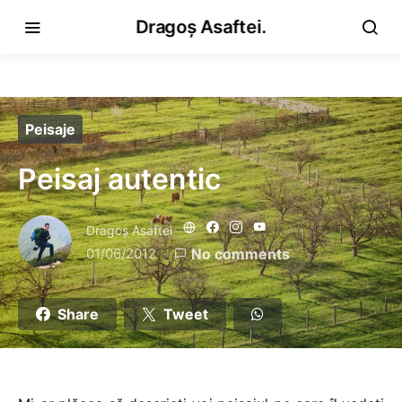
Dragoș Asaftei.
Peisaje
Peisaj autentic
Dragoş Asaftei
01/06/2012
No comments
Share
Tweet