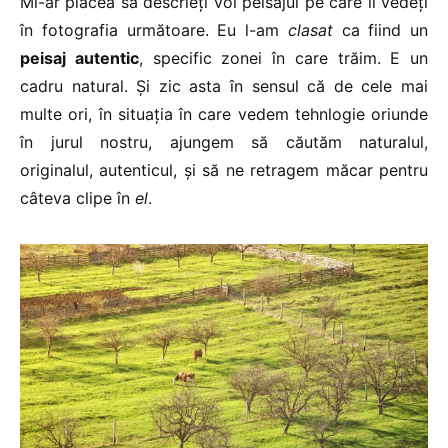
Mi-ar plăcea să descrieți voi peisajul pe care îl vedeți
în fotografia următoare. Eu l-am
clasat
ca fiind un
peisaj autentic
, specific zonei în care trăim. E un
cadru natural. Și zic asta în sensul că de cele mai
multe ori, în situația în care vedem tehnlogie oriunde
în jurul nostru, ajungem să căutăm naturalul,
originalul, autenticul, și să ne retragem măcar pentru
câteva clipe în
el
.