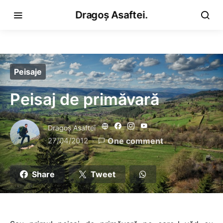
Dragoș Asaftei.
Peisaje
Peisaj de primăvară
Dragoş Asaftei
27/04/2012
One comment
Share
Tweet