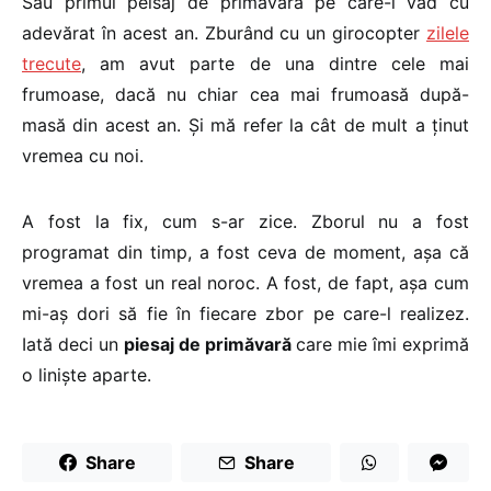
Sau primul peisaj de primăvară pe care-l văd cu
adevărat în acest an. Zburând cu un girocopter
zilele
trecute
, am avut parte de una dintre cele mai
frumoase, dacă nu chiar cea mai frumoasă după-
masă din acest an. Și mă refer la cât de mult a ținut
vremea cu noi.
A fost la fix, cum s-ar zice. Zborul nu a fost
programat din timp, a fost ceva de moment, așa că
vremea a fost un real noroc. A fost, de fapt, așa cum
mi-aș dori să fie în fiecare zbor pe care-l realizez.
Iată deci un
piesaj de primăvară
care mie îmi exprimă
o liniște aparte.
Share
Share