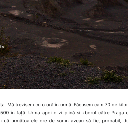
ts
ața. Mă trezisem cu o oră în urmă. Făcusem cam 70 de kilo
500 în față. Urma apoi o zi plină și zborul către Praga c
m că următoarele ore de somn aveau să fie, probabil, d