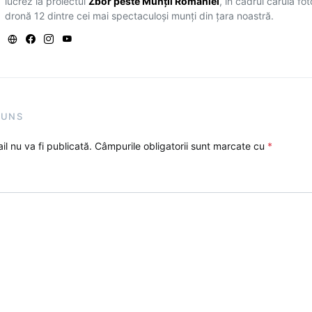
lucrez la proiectul
Zbor peste Munții României
, în cadrul căruia fo
dronă 12 dintre cei mai spectaculoși munți din țara noastră.
PUNS
l nu va fi publicată.
Câmpurile obligatorii sunt marcate cu
*