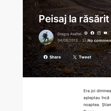
Peisaj la răsărit
Dragoş Asaftei
04/08/2013
No commen
Share
Tweet
Era joi dimine
așteptau încă 
noaptea. Știa