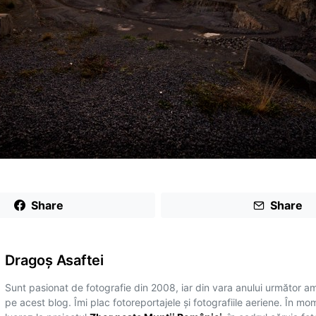
Share
Share
Dragoş Asaftei
Sunt pasionat de fotografie din 2008, iar din vara anului următor a
pe acest blog. Îmi plac fotoreportajele și fotografiile aeriene. În mo