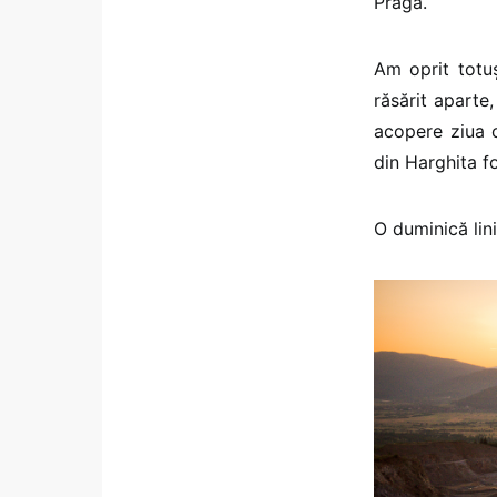
Praga.
Am oprit totuș
răsărit aparte
acopere ziua c
din Harghita f
O duminică lini