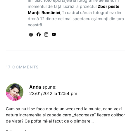
Îmi plac fotoreportajele și fotografiile aeriene. În
momentul de față lucrez la proiectul
Zbor peste
Munții României
, în cadrul căruia fotografiez din
dronă 12 dintre cei mai spectaculoși munți din țara
noastră.
17 COMMENTS
Anda
spune:
23/01/2012 la 12:54 pm
Cum sa nu ti se faca dor de un weekend la munte, cand vezi
natura incremenita si zapada care „decoreaza” fiecare coltisor
de viata? Ce pofta mi-ai facut de o plimbare…