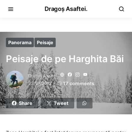
Dragoș Asaftei.
Panorama
Peisaje
Peisaje de pe Harghita Băi
Dragoş Asaftei
23/01/2012
17 comments
Share
Tweet