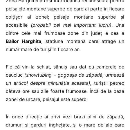
Zona Harghitei a fost întotdeauna recunoscută pentru
peisajele montane superbe de care ai parte în fiecare
colțișor al zonei; peisaje montane superbe și
accesibile
(probabil cel mai important lucru)
. Una
dintre cele mai frumoase zone din județ e cea a
Băilor Harghita
, stațiune montană care atrage un
număr mare de turiși în fiecare an.
Fie că vin la schiat, sănuiș sau dat cu camerele de
cauciuc
(snowtubing – gogoașa de zăpadă, urmează
un articol despre minunăția aceasta),
turiștii petrec
câteva ore sau zile foarte frumoase. Încă de la baza
zonei de urcare, peisajul este superb.
În orice direcție ai privi vezi brazi plini de zăpadă,
drumuri și garduri înghețate, și o mare de alb care