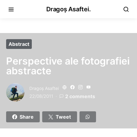
Dragoș Asaftei.
Abstract
Perspective ale fotografiei
abstracte
Dragoş Asaftei
22/08/2011
2 comments
Share
Tweet