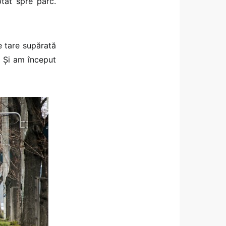
ptat spre parc.
re tare supărată
 Și am început