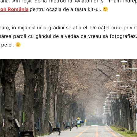
iană. Am ieșit de la metrou la Aviatorilor și m-am îndre
kon România
pentru ocazia de a testa kit-ul.
parc, în mijlocul unei grădini se afla el. Un cățel cu o privi
mărea parcă cu gândul de a vedea ce vreau să fotografiez.
 pe el.