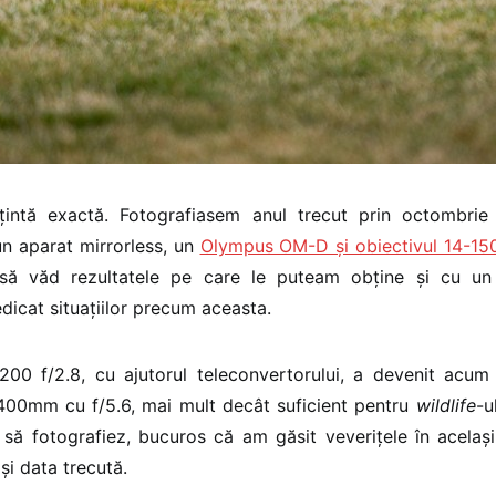
ntă exactă. Fotografiasem anul trecut prin octombrie 
n aparat mirrorless, un
Olympus OM-D și obiectivul 14-1
 să văd rezultatele pe care le puteam obține și cu u
edicat situațiilor precum aceasta.
-200 f/2.8, cu ajutorul teleconvertorului, a devenit acum
00mm cu f/5.6, mai mult decât suficient pentru
wildlife
-u
să fotografiez, bucuros că am găsit veverițele în același
și data trecută.