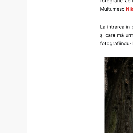
fotografie aer
Mulțumesc
Ni
La intrarea în 
și care mă ur
fotografiindu-l