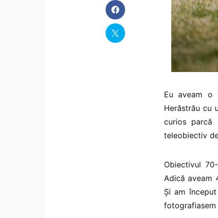
Eu aveam o ți
Herăstrău cu u
curios parcă
teleobiectiv d
Obiectivul 70
Adică aveam 4
Și am început 
fotografiasem 