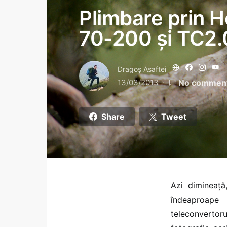
Plimbare prin H
70-200 și TC2.
Dragoş Asaftei
13/03/2013
No commen
Share
Tweet
Azi dimineață
îndeaproape
teleconvertor