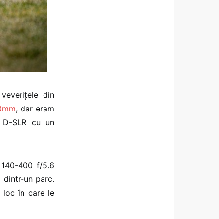
veverițele din
50mm
, dar eram
n D-SLR cu un
 140-400 f/5.6
l dintr-un parc.
 loc în care le