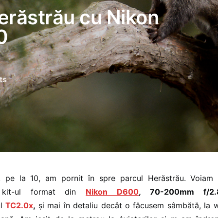
erăstrău cu Nikon
0
ts
, pe la 10, am pornit în spre parcul Herăstrău. Voiam
 kit-ul format din
Nikon D600
, 70-200mm f/
ul
TC2.0x
,
și mai în detaliu decât o făcusem sâmbătă, la 