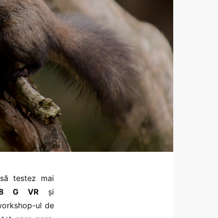
 să testez mai
2.8 G VR
și
workshop-ul de