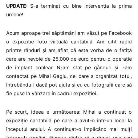
UPDATE:
S-a terminat cu bine intervenția la prima
ureche!
Acum aproape trei săptămâni am văzut pe Facebook
o expoziție foto virtuală caritabilă. Am citit rapid
printre rânduri și am aflat că este vorba de o fetiță
care are nevoie de 25.000 de euro pentru o operație
de implant cohlear. N-am stat pe gânduri și l-am
contactat pe Mihai Gagiu, cel care a organizat totul,
întrebându-l dacă pot ajuta și eu cu fotografii care să
fie puse la vânzare în cadrul expoziției.
Pe scurt, ideea e următoarea: Mihai a continuat o
expoziție caritabilă pe care a avut-o într-un local la
începutul anului. A continuat-o implicând mai mulți
fotografi români. Fiecare dintre ei a donat una sau