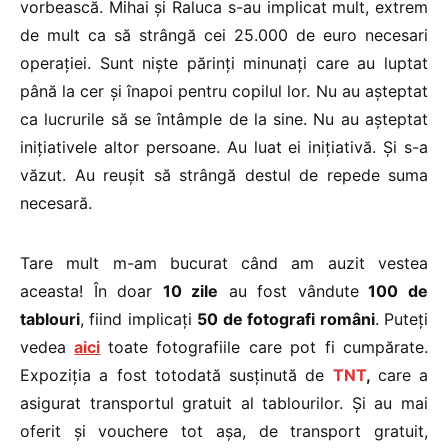
vorbească. Mihai și Raluca s-au implicat mult, extrem
de mult ca să strângă cei 25.000 de euro necesari
operației. Sunt niște părinți minunați care au luptat
până la cer și înapoi pentru copilul lor. Nu au așteptat
ca lucrurile să se întâmple de la sine. Nu au așteptat
inițiativele altor persoane. Au luat ei inițiativă. Și s-a
văzut. Au reușit să strângă destul de repede suma
necesară.
Tare mult m-am bucurat când am auzit vestea
aceasta! În doar
10 zile
au fost vândute
100 de
tablouri
, fiind implicați
50 de fotografi români
. Puteți
vedea
aici
toate fotografiile care pot fi cumpărate.
Expoziția a fost totodată susținută de
TNT
,
care a
asigurat transportul gratuit al tablourilor. Și au mai
oferit și vouchere tot așa, de transport gratuit,