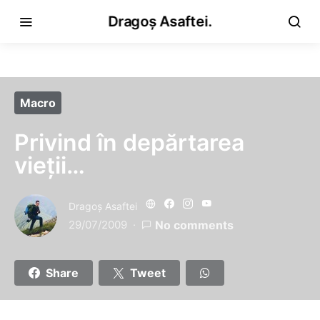
Dragoș Asaftei.
Macro
Privind în depărtarea
vieţii…
Dragoş Asaftei
29/07/2009
No comments
Share
Tweet