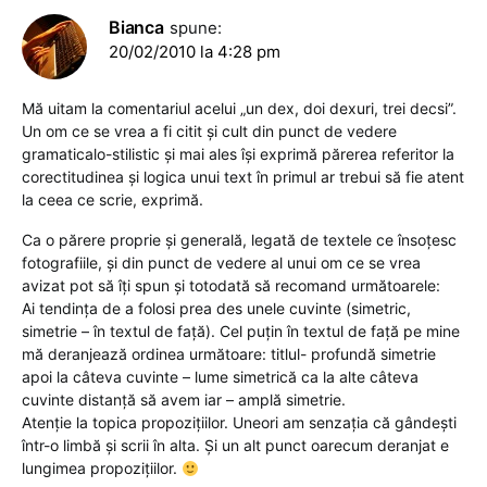
Bianca
spune:
20/02/2010 la 4:28 pm
Mă uitam la comentariul acelui „un dex, doi dexuri, trei decsi”.
Un om ce se vrea a fi citit și cult din punct de vedere
gramaticalo-stilistic și mai ales își exprimă părerea referitor la
corectitudinea și logica unui text în primul ar trebui să fie atent
la ceea ce scrie, exprimă.
Ca o părere proprie și generală, legată de textele ce însoțesc
fotografiile, și din punct de vedere al unui om ce se vrea
avizat pot să îți spun și totodată să recomand următoarele:
Ai tendința de a folosi prea des unele cuvinte (simetric,
simetrie – în textul de față). Cel puțin în textul de față pe mine
mă deranjează ordinea următoare: titlul- profundă simetrie
apoi la câteva cuvinte – lume simetrică ca la alte câteva
cuvinte distanță să avem iar – amplă simetrie.
Atenție la topica propozițiilor. Uneori am senzația că gândești
într-o limbă și scrii în alta. Și un alt punct oarecum deranjat e
lungimea propozițiilor.