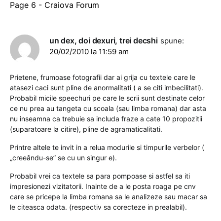
Page 6 - Craiova Forum
un dex, doi dexuri, trei decshi
spune:
20/02/2010 la 11:59 am
Prietene, frumoase fotografii dar ai grija cu textele care le
atasezi caci sunt pline de anormalitati ( a se citi imbecilitati).
Probabil micile speechuri pe care le scrii sunt destinate celor
ce nu prea au tangeta cu scoala (sau limba romana) dar asta
nu inseamna ca trebuie sa includa fraze a cate 10 propozitii
(suparatoare la citire), pline de agramaticalitati.
Printre altele te invit in a relua modurile si timpurile verbelor (
„creeându-se” se cu un singur e).
Probabil vrei ca textele sa para pompoase si astfel sa iti
impresionezi vizitatorii. Inainte de a le posta roaga pe cnv
care se pricepe la limba romana sa le analizeze sau macar sa
le citeasca odata. (respectiv sa corecteze in prealabil).