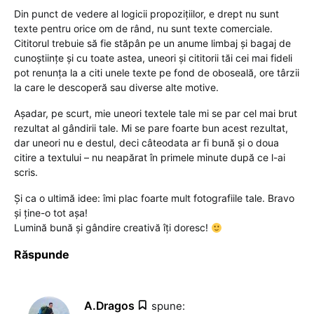
Din punct de vedere al logicii propozițiilor, e drept nu sunt
texte pentru orice om de rând, nu sunt texte comerciale.
Cititorul trebuie să fie stăpân pe un anume limbaj și bagaj de
cunoștiințe și cu toate astea, uneori și cititorii tăi cei mai fideli
pot renunța la a citi unele texte pe fond de oboseală, ore târzii
la care le descoperă sau diverse alte motive.
Așadar, pe scurt, mie uneori textele tale mi se par cel mai brut
rezultat al gândirii tale. Mi se pare foarte bun acest rezultat,
dar uneori nu e destul, deci câteodata ar fi bună și o doua
citire a textului – nu neapărat în primele minute după ce l-ai
scris.
Și ca o ultimă idee: îmi plac foarte mult fotografiile tale. Bravo
și ține-o tot așa!
Lumină bună și gândire creativă îți doresc!
Răspunde
A.Dragos
spune: