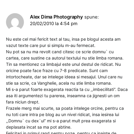
Alex Dima Photography
spune:
20/02/2010 la 4:54 pm
Nu este cel mai fericit text al tau, insa pe blogul acesta am
vazut texte care pur si simplu m-au fermecat.
Nu pot sa nu ma revolt cand citesc ce scrie domnu` cu
cartea, care sustine ca autorul textului nu stie limba romana.
Tin sa mentionez ca limbajul este unul destul de ridicat. Nu
oricine poate face fraze cu 7-8 predicate. Sunt cam
intortocheate, dar se intelege ideea si mesajul. Unul care nu
stie sa scrie, ca Vanghelie, acela nu stie limba romana.
Mi s-a parut foarte exagerata reactia ta cu ,,imbecilitati”. Daca
asa iti argumentezi tu parerea, inseamna ca jignesti un om
fara niciun drept.
Frazele merg mai scurte, sa poata intelege orcine, pentru ca
nu toti care intra pe blog au un nivel ridicat, insa iesirea lui
,,Domnu` cu dex`ul” mi s-a parut mult prea exagerata si
deplasata incat sa ma pot abtine.
Felicitari in primul rand pentru poze, pentru ca inainte de