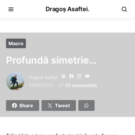
Dragoș Asaftei.
Macro
Profundă simetrie…
Dragoş Asaftei
20/02/2010
13 comments
Share
Tweet