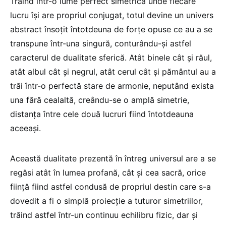
Trăind într-o lume perfect simetrică unde fiecare
lucru îşi are propriul conjugat, totul devine un univers
abstract însoţit întotdeuna de forţe opuse ce au a se
transpune într-una singură, conturându-şi astfel
caracterul de dualitate sferică. Atât binele cât şi răul,
atât albul cât şi negrul, atât cerul cât şi pământul au a
trăi într-o perfectă stare de armonie, neputând exista
una fără cealaltă, creându-se o amplă simetrie,
distanţa între cele două lucruri fiind întotdeauna
aceeaşi.
Această dualitate prezentă în întreg universul are a se
regăsi atât în lumea profană, cât şi cea sacră, orice
fiinţă fiind astfel condusă de propriul destin care s-a
dovedit a fi o simplă proiecţie a tuturor simetriilor,
trăind astfel într-un continuu echilibru fizic, dar şi