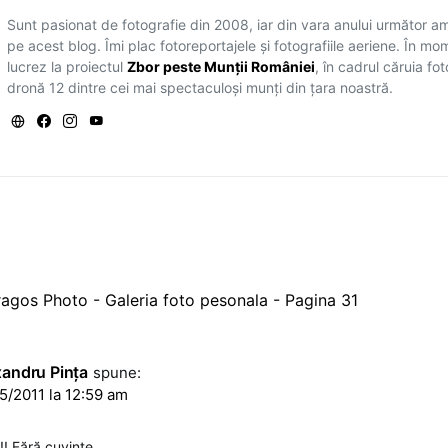
Sunt pasionat de fotografie din 2008, iar din vara anului următor a
pe acest blog. Îmi plac fotoreportajele și fotografiile aeriene. În mo
lucrez la proiectul
Zbor peste Munții României
, în cadrul căruia fo
dronă 12 dintre cei mai spectaculoși munți din țara noastră.
agos Photo - Galeria foto pesonala - Pagina 31
xandru Pinţa
spune:
5/2011 la 12:59 am
!! Fără cuvinte…