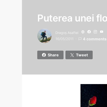
Puterea unei flo
Dragoş Asaftei
16/05/2011
4 comments
Share
Tweet