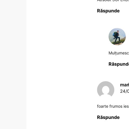
Răspunde
Mulțumesc
Răspund
mar
24/0
foarte frumos ies
Răspunde