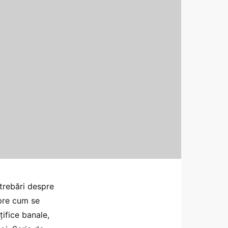
ntrebări despre
pre cum se
țifice banale,