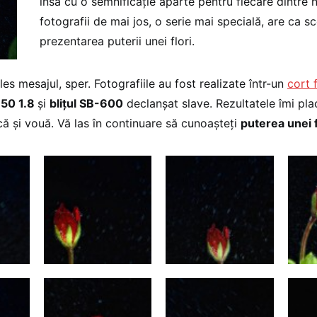
însă cu o semnificație aparte pentru fiecare dintre n
fotografii de mai jos, o serie mai specială, are ca s
prezentarea puterii unei flori.
les mesajul, sper. Fotografiile au fost realizate într-un
cort 
 50 1.8
și
blițul SB-600
declanșat slave. Rezultatele îmi pla
că și vouă. Vă las în continuare să cunoașteți
puterea unei f