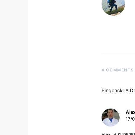
4 COMMENTS
Pingback:
A.Dr
Ale
17/0
Absolut SUPERB!