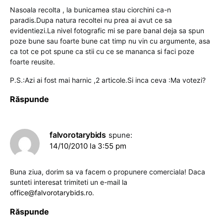
Nasoala recolta , la bunicamea stau ciorchini ca-n
paradis.Dupa natura recoltei nu prea ai avut ce sa
evidentiezi.La nivel fotografic mi se pare banal deja sa spun
poze bune sau foarte bune cat timp nu vin cu argumente, asa
ca tot ce pot spune ca stii cu ce se mananca si faci poze
foarte reusite.
P.S.:Azi ai fost mai harnic ,2 articole.Si inca ceva :Ma votezi?
Răspunde
falvorotarybids
spune:
14/10/2010 la 3:55 pm
Buna ziua, dorim sa va facem o propunere comerciala! Daca
sunteti interesat trimiteti un e-mail la
office@falvorotarybids.ro
.
Răspunde