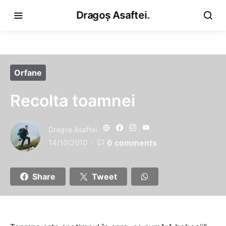
Dragoș Asaftei.
Orfane
Recolta toamnei
Dragoş Asaftei
14/10/2010
6 comments
Share
Tweet