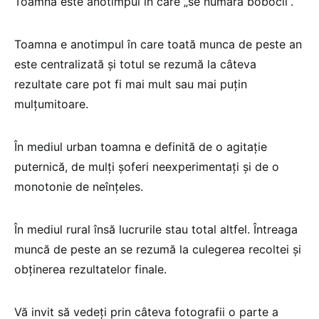
Toamna este anotimpul în care „se numără bobocii”.
Toamna e anotimpul în care toată munca de peste an
este centralizată şi totul se rezumă la câteva
rezultate care pot fi mai mult sau mai puţin
mulţumitoare.
În mediul urban toamna e definită de o agitaţie
puternică, de mulţi şoferi neexperimentaţi şi de o
monotonie de neînţeles.
În mediul rural însă lucrurile stau total altfel. Întreaga
muncă de peste an se rezumă la culegerea recoltei şi
obţinerea rezultatelor finale.
Vă invit să vedeţi prin câteva fotografii o parte a