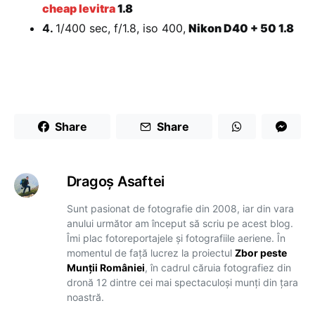
cheap levitra
1.8
4.
1/400 sec, f/1.8, iso 400,
Nikon D40 + 50 1.8
Share
Share
Dragoş Asaftei
Sunt pasionat de fotografie din 2008, iar din vara
anului următor am început să scriu pe acest blog.
Îmi plac fotoreportajele și fotografiile aeriene. În
momentul de față lucrez la proiectul
Zbor peste
Munții României
, în cadrul căruia fotografiez din
dronă 12 dintre cei mai spectaculoși munți din țara
noastră.