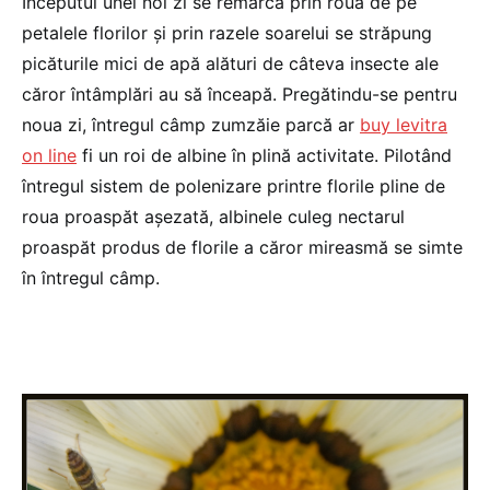
Începutul unei noi zi se remarcă prin roua de pe
petalele florilor şi prin razele soarelui se străpung
picăturile mici de apă alături de câteva insecte ale
căror întâmplări au să înceapă. Pregătindu-se pentru
noua zi, întregul câmp zumzăie parcă ar
buy levitra
on line
fi un roi de albine în plină activitate. Pilotând
întregul sistem de polenizare printre florile pline de
roua proaspăt aşezată, albinele culeg nectarul
proaspăt produs de florile a căror mireasmă se simte
în întregul câmp.