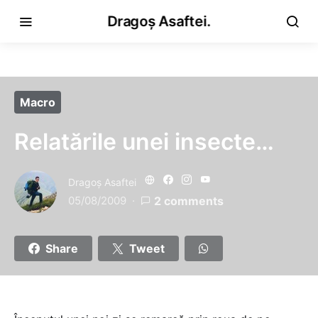
Dragoș Asaftei.
Macro
Relatările unei insecte…
Dragoş Asaftei
05/08/2009
2 comments
Share
Tweet