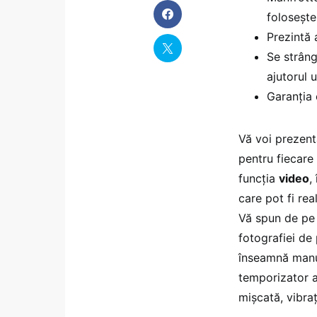
folosește
Prezintă
Se strâng
ajutorul 
Garanția
Vă voi prezent
pentru fiecare
funcția
video
,
care pot fi rea
Vă spun de pe 
fotografiei de
înseamnă manu
temporizator a
mișcată, vibraț