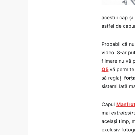
acestui cap și
astfel de capur
Probabil că nu
video. S-ar put
filmare nu vă 
Q5
vă permite 
să reglați
forț
sistem! Iată ma
Capul
Manfrot
mai
extratest
același timp, 
exclusiv fotogr