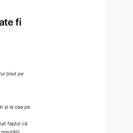
ate fi
ul ținut pe
t și la cea pe
izat faptul că
greutății