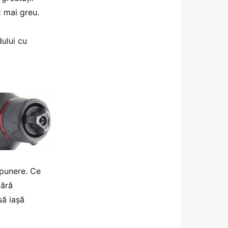
t mai greu.
dului cu
xpunere. Ce
fără
să iașă