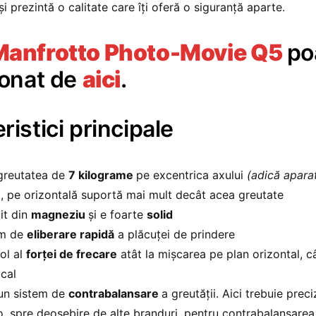
și prezintă o calitate care îți oferă o siguranță aparte.
Manfrotto Photo-Movie Q5
po
ionat de
aici
.
ristici principale
greutatea de
7 kilograme
pe excentrica axului
(adică aparat
)
, pe orizontală suportă mai mult decât acea greutate
it din
magneziu
și e foarte
solid
em de
eliberare rapidă
a plăcuței de prindere
ol al
forței de frecare
atât la mișcarea pe plan orizontal, câ
ical
 un sistem de
contrabalansare
a greutății. Aici trebuie prec
, spre deosebire de alte branduri, pentru contrabalansarea 