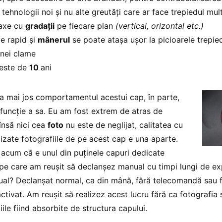
 tehnologii noi și nu alte greutăți care ar face trepiedul mul
 axe cu
gradații
pe fiecare plan
(vertical, orizontal etc.)
e rapid și
mânerul
se poate atașa ușor la picioarele trepie
unei clame
 este de
10
ani
a mai jos comportamentul acestui cap, în parte,
 funcție a sa. Eu am fost extrem de atras de
 însă nici cea
foto
nu este de neglijat, calitatea cu
lizate fotografiile de pe acest cap e una aparte.
acum că e unul din puținele capuri dedicate
 pe care am reușit să declanșez manual cu timpi lungi de e
al? Declanșat normal, ca din mână, fără telecomandă sau 
ctivat. Am reușit să realizez acest lucru fără ca fotografia 
iile fiind absorbite de structura capului.