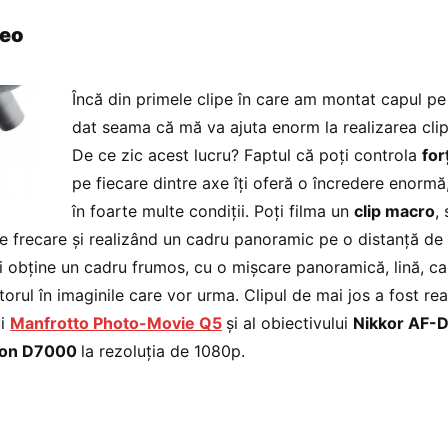
deo
Încă din primele clipe în care am montat capul p
dat seama că mă va ajuta enorm la realizarea clip
De ce zic acest lucru? Faptul că poți controla
for
pe fiecare dintre axe îți oferă o încredere enormă
în foarte multe condiții. Poți filma un
clip macro
,
e frecare și realizând un cadru panoramic pe o distanță de
ți obține un cadru frumos, cu o mișcare panoramică, lină, ca
torul în imaginile care vor urma. Clipul de mai jos a fost rea
ui
Manfrotto Photo-Movie Q5
și al obiectivului
Nikkor AF-D
kon D7000
la rezoluția de 1080p.