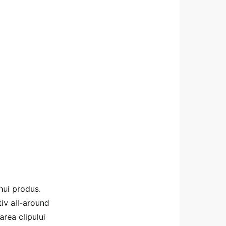
nui produs.
iv all-around
area clipului