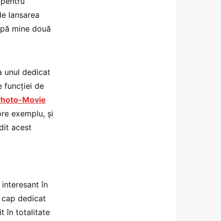
 pentru
de lansarea
după mine două
a unul dedicat
e funcției de
Photo-Movie
pre exemplu, și
dit acest
 interesant în
t cap dedicat
 în totalitate