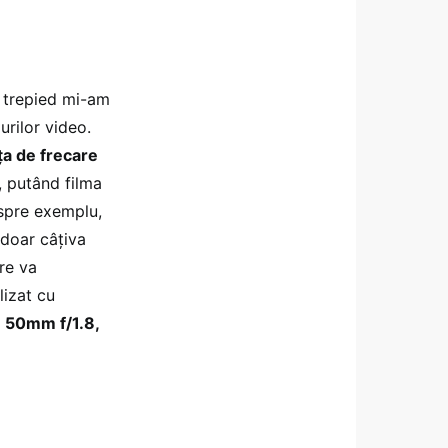
e trepied mi-am
urilor video.
ța de frecare
, putând filma
 spre exemplu,
 doar câțiva
re va
lizat cu
 50mm f/1.8
,