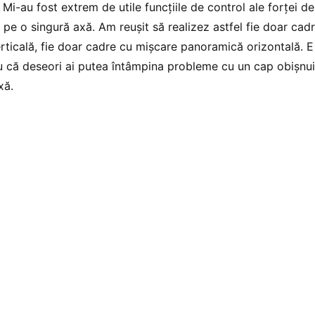
Mi-au fost extrem de utile funcțiile de control ale forței de
i pe o singură axă. Am reușit să realizez astfel fie doar ca
ticală, fie doar cadre cu mișcare panoramică orizontală. E u
u că deseori ai putea întâmpina probleme cu un cap obișnui
xă.