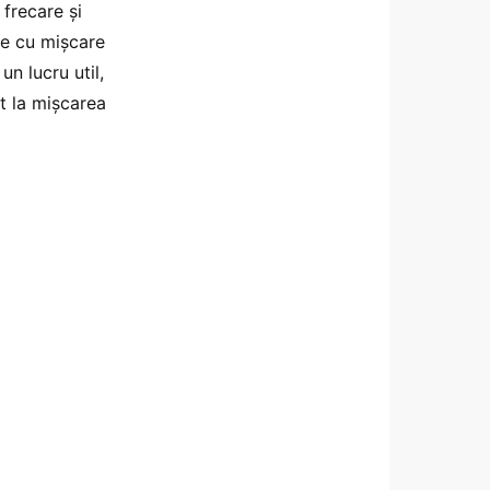
 frecare și
dre cu mișcare
n lucru util,
t la mișcarea