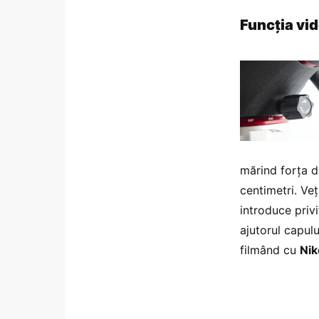
Funcția vi
mărind forța d
centimetri. Ve
introduce privi
ajutorul capul
filmând cu
Ni