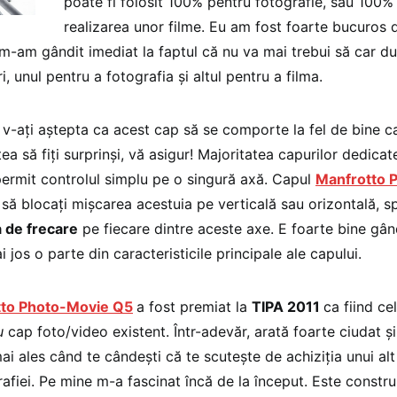
poate fi folosit 100% pentru fotografie, sau 100%
realizarea unor filme. Eu am fost foarte bucuros 
 m-am gândit imediat la faptul că nu va mai trebui să car 
i, unul pentru a fotografia și altul pentru a filma.
 v-ați aștepta ca acest cap să se comporte la fel de bine c
ea să fiți surprinși, vă asigur! Majoritatea capurilor dedicat
permit controlul simplu pe o singură axă. Capul
Manfrotto 
să blocați mișcarea acestuia pe verticală sau orizontală, s
a de frecare
pe fiecare dintre aceste axe. E foarte bine gân
i jos o parte din caracteristicile principale ale capului.
to Photo-Movie Q5
a fost premiat la
TIPA 2011
ca fiind cel
ru
cap foto/video existent. Într-adevăr, arată foarte ciudat și
mai ales când te cândești că te scutește de achiziția unui al
afiei. Pe mine m-a fascinat încă de la început. Este construit