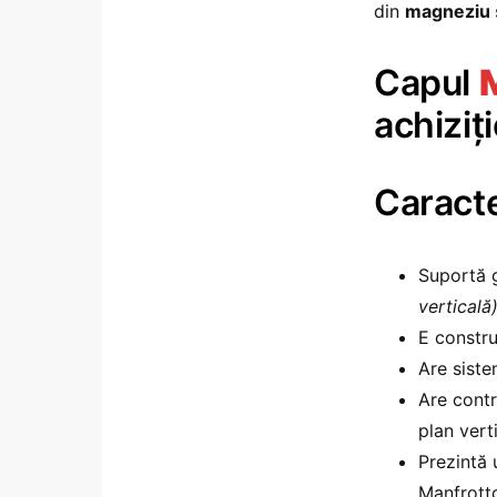
din
magneziu
Capul
achiziț
Caracte
Suportă 
verticală
E constru
Are sist
Are contr
plan vert
Prezintă
Manfrotto