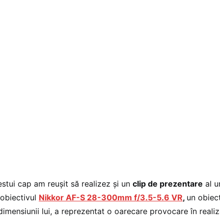
estui cap am reușit să realizez și un
clip de prezentare
al u
obiectivul
Nikkor AF-S 28-300mm f/3.5-5.6 VR
,
un obiect
dimensiunii lui, a reprezentat o oarecare provocare în realiz