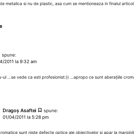
e metalica si nu de plastic, asa cum se mentioneaza in finalul articolu
e
o
spune:
4/2011 la 9:32 am
w-ul …se vede ca esti profesionist:)) …apropo ce sunt aberaţiile crom
Dragoş Asaftei
spune:
01/04/2011 la 5:28 pm
cromatice sunt nişte defecte optice ale obiectivelor şi apar la marginil