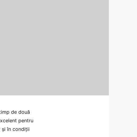
 timp de două
excelent pentru
şi în condiţii