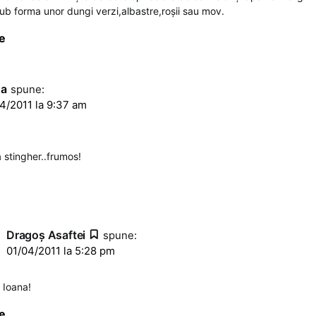
sub forma unor dungi verzi,albastre,roşii sau mov.
e
na
spune:
4/2011 la 9:37 am
a stingher..frumos!
Dragoş Asaftei
spune:
01/04/2011 la 5:28 pm
 Ioana!
e