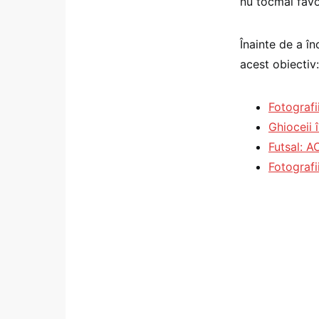
nu tocmai favo
Înainte de a în
acest obiectiv:
Fotografi
Ghioceii î
Futsal: A
Fotografi