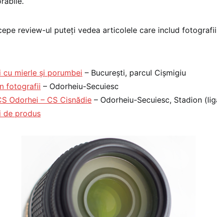
rabile.
cepe review-ul puteţi vedea articolele care includ fotografii
i cu mierle şi porumbei
– Bucureşti, parcul Cişmigiu
n fotografii
– Odorheiu-Secuiesc
CS Odorhei – CS Cisnădie
– Odorheiu-Secuiesc, Stadion (liga
i de produs