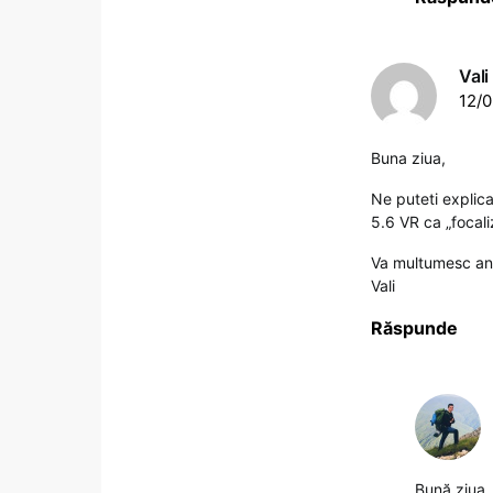
Vali
12/0
Buna ziua,
Ne puteti explica
5.6 VR ca „focal
Va multumesc ant
Vali
Răspunde
Bună ziua,