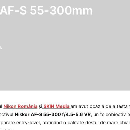
r AF-S 55-300mm
s
ul
Nikon România
şi
SKIN Media
am avut ocazia de a testa
ectivul
Nikkor AF-S 55-300 f/4.5-5.6 VR
, un teleobiectiv 
 aparate entry-level, obţinând o calitate destul de mare chiar 