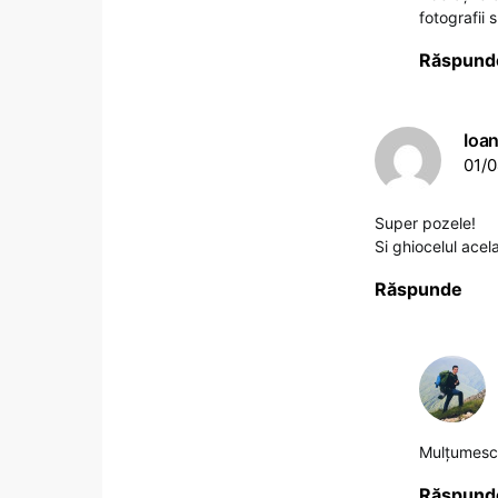
fotografii 
Răspund
Ioa
01/0
Super pozele!
Si ghiocelul acel
Răspunde
Mulţumesc
Răspund