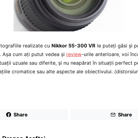
tografiile realizate cu
Nikkor 55-300 VR
le puteţi găsi şi 
. Aşa cum aţi putut vedea şi
review
-urile anterioare, voi în
ituaţii uzuale sau diferite, şi nu neapărat în situaţii perfect 
aţiile cromatice sau alte aspecte ale obiectivului.
(distorsiun
Share
Share