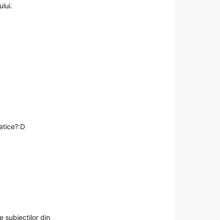
lui.
atice?:D
e subiecţilor din