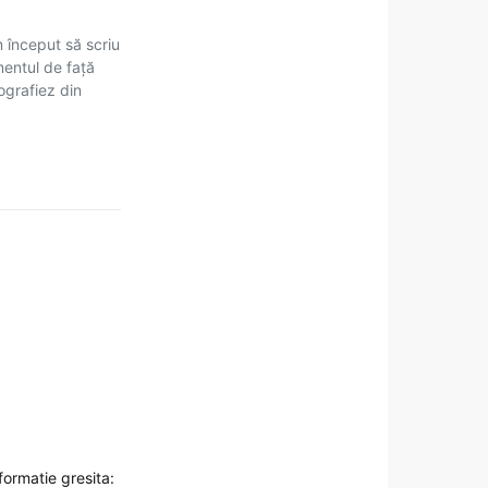
m început să scriu
mentul de față
tografiez din
formatie gresita: