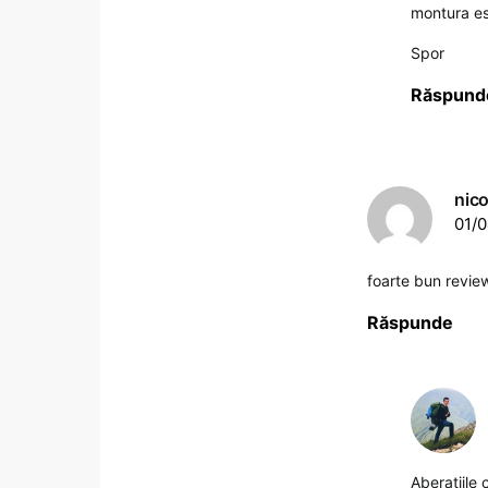
montura est
Spor
Răspund
nic
01/0
foarte bun revie
Răspunde
Aberaţiile 