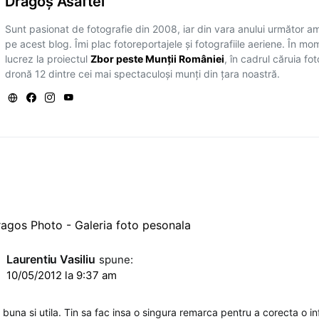
Dragoş Asaftei
Sunt pasionat de fotografie din 2008, iar din vara anului următor a
pe acest blog. Îmi plac fotoreportajele și fotografiile aeriene. În mo
lucrez la proiectul
Zbor peste Munții României
, în cadrul căruia fo
dronă 12 dintre cei mai spectaculoși munți din țara noastră.
S
agos Photo - Galeria foto pesonala
Laurentiu Vasiliu
spune:
10/05/2012 la 9:37 am
buna si utila. Tin sa fac insa o singura remarca pentru a corecta o in