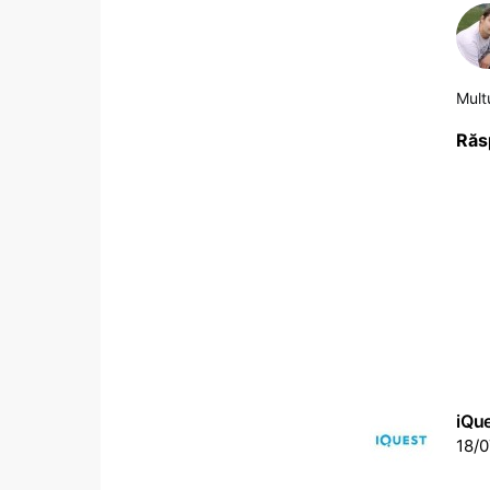
Mult
Răs
iQu
18/0