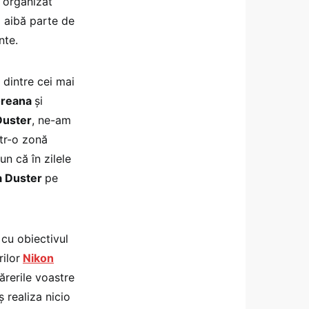
 organizat
ă aibă parte de
nte.
 dintre cei mai
oreana
și
Duster
, ne-am
ntr-o zonă
un că în zilele
a Duster
pe
 cu obiectivul
ilor
Nikon
ărerile voastre
 realiza nicio