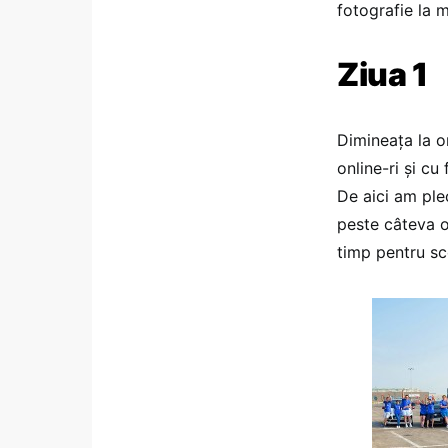
fotografie la 
Ziua 1
Dimineața la o
online-ri și c
De aici am ple
peste câteva o
timp pentru sc