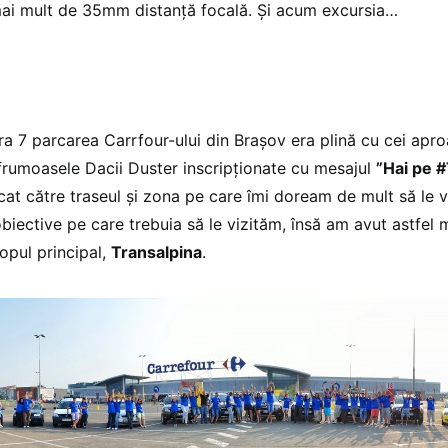
mai mult de 35mm distanță focală. Și acum excursia…
ra 7 parcarea Carrfour-ului din Brașov era plină cu cei apr
u frumoasele Dacii Duster inscripționate cu mesajul
”Hai pe #
cat către traseul și zona pe care îmi doream de mult să le 
biective pe care trebuia să le vizităm, însă am avut astfel 
opul principal,
Transalpina
.