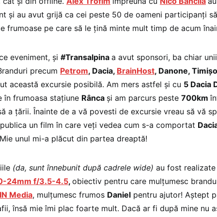
 cât și din offline.
Alex Trofim
împreună cu
Nico Băncilă
au
t și au avut grijă ca cei peste 50 de oameni participanți s
te frumoase pe care să le țină minte mult timp de acum înai
ice eveniment, și
#Transalpina
a avut sponsori, ba chiar unii
 Branduri precum
Petrom
, Dacia,
BrainHost
, Danone, Timiș
ut această excursie posibilă. Am mers astfel și cu
5 Dacia 
e în frumoasa stațiune
Rânca
și am parcurs peste
700km
î
 a țării. Înainte de a vă povesti de excursie vreau să vă sp
publica un film în care veți vedea cum s-a comportat
Daci
 Mie unul mi-a plăcut din partea dreaptă!
iile
(da, sunt înnebunit după cadrele wide)
au fost realizate
10-24mm f/3.5-4.5
,
obiectiv pentru care mulțumesc brandur
IN Media
, mulțumesc frumos
Daniel
pentru ajutor! Aștept p
ii, însă mie îmi plac foarte mult. Dacă ar fi după mine nu aș