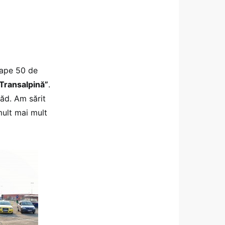
oape 50 de
Transalpină”
.
văd. Am sărit
mult mai mult