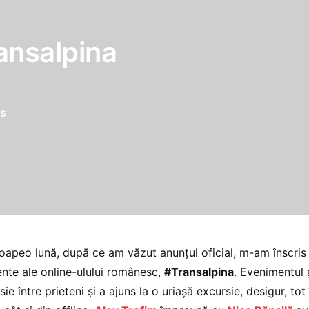
ansalpina
s
oapeo lună, după ce am văzut anunțul oficial, m-am înscris 
nte ale online-ulului românesc,
#Transalpina
. Evenimentul 
ie între prieteni și a ajuns la o uriașă excursie, desigur, tot 