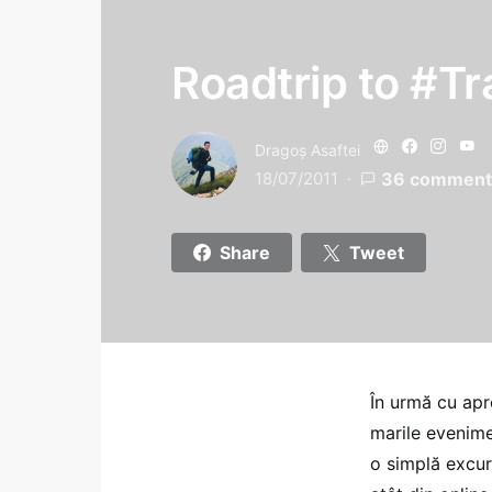
Roadtrip to #Tr
Dragoş Asaftei
18/07/2011
36 comment
Share
Tweet
În urmă cu apr
marile evenime
o simplă excurs