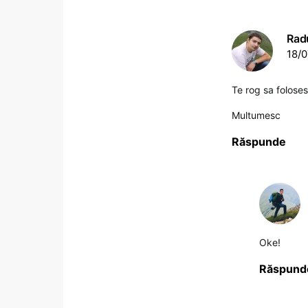
Rad
18/0
Te rog sa folose
Multumesc
Răspunde
Oke!
Răspund