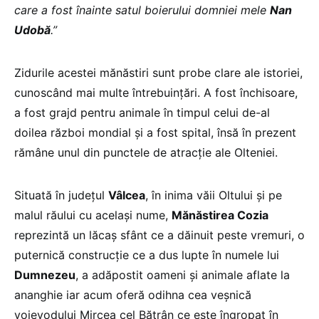
care a fost înainte satul boierului domniei mele
Nan
Udobă
.”
Zidurile acestei mănăstiri sunt probe clare ale istoriei,
cunoscând mai multe întrebuinţări. A fost închisoare,
a fost grajd pentru animale în timpul celui de-al
doilea război mondial şi a fost spital, însă în prezent
rămâne unul din punctele de atracţie ale Olteniei.
Situată în judeţul
Vâlcea
, în inima văii Oltului şi pe
malul răului cu acelaşi nume,
Mănăstirea Cozia
reprezintă un lăcaş sfânt ce a dăinuit peste vremuri, o
puternică construcţie ce a dus lupte în numele lui
Dumnezeu
, a adăpostit oameni şi animale aflate la
ananghie iar acum oferă odihna cea veşnică
voievodului Mircea cel Bătrân ce este îngropat în