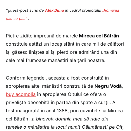
*guest-post scris de
Alex Dima
în cadrul proiectului
„România
pas cu pas”
.
Pietre zidite împreună de marele
Mircea cel Bătrân
constituie astăzi un locaş sfânt în care mii de călători
îşi găsesc liniştea şi îşi pierd ore admirând una din
cele mai frumoase mănăstiri ale ţării noastre.
Conform legendei, aceasta a fost construită în
apropierea altei mănăstiri construită de
Negru Vodă
,
buy acomplia
în apropierea Oltului ce oferă o
privelişte deosebită în partea din spate a curţii. A
fost inaugurată în anul 1388, prin cuvintele lui Mircea
cel Bătrân
,,
a binevoit domnia mea să ridic din
temelie o mănăstire la locul numit Călimăneşti pe Olt,