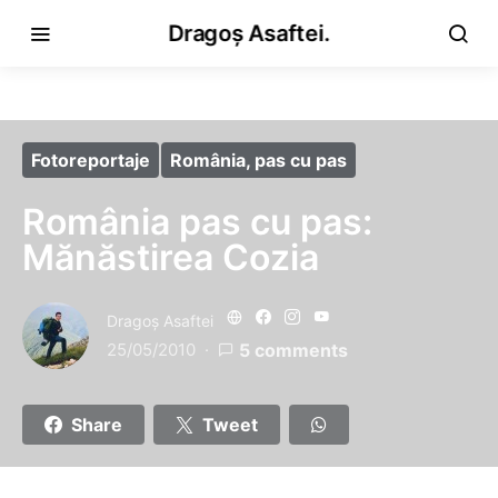
Dragoș Asaftei.
Fotoreportaje
România, pas cu pas
România pas cu pas:
Mănăstirea Cozia
Dragoş Asaftei
25/05/2010
5 comments
Share
Tweet