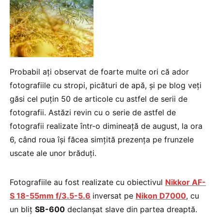
Probabil ați observat de foarte multe ori că ador
fotografiile cu stropi, picături de apă, și pe blog veți
găsi cel puțin 50 de articole cu astfel de serii de
fotografii. Astăzi revin cu o serie de astfel de
fotografii realizate într-o dimineață de august, la ora
6, când roua își făcea simțită prezența pe frunzele
uscate ale unor brăduți.
Fotografiile au fost realizate cu obiectivul
Nikkor AF-
S 18-55mm f/3.5-5.6
inversat pe
Nikon D7000
, cu
un bliț
SB-600
declanșat slave din partea dreaptă.