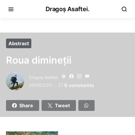
Dragoș Asaftei.
Abstract
Roua dimineții
Dragoş Asaftei
09/08/2011
9 comments
Share
Tweet