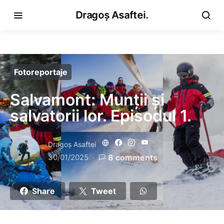
Dragoș Asaftei.
Fotoreportaje
Salvamont: Munții și
salvatorii lor. Episodul 1.
Dragoş Asaftei
30/01/2025
8 comments
Share
Tweet