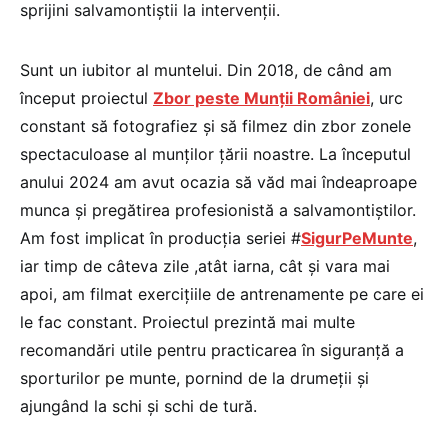
sprijini salvamontiștii la intervenții.
Sunt un iubitor al muntelui. Din 2018, de când am
început proiectul
Zbor peste Munții României
, urc
constant să fotografiez și să filmez din zbor zonele
spectaculoase al munților țării noastre. La începutul
anului 2024 am avut ocazia să văd mai îndeaproape
munca și pregătirea profesionistă a salvamontiștilor.
Am fost implicat în producția seriei #
SigurPeMunte
,
iar timp de câteva zile ,atât iarna, cât și vara mai
apoi, am filmat exercițiile de antrenamente pe care ei
le fac constant. Proiectul prezintă mai multe
recomandări utile pentru practicarea în siguranță a
sporturilor pe munte, pornind de la drumeții și
ajungând la schi și schi de tură.