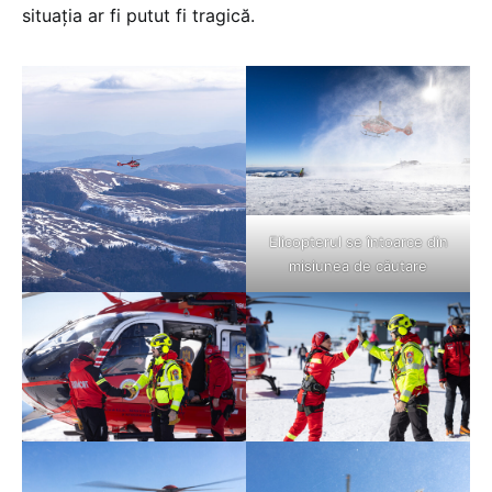
situația ar fi putut fi tragică.
Elicopterul se întoarce din
misiunea de căutare