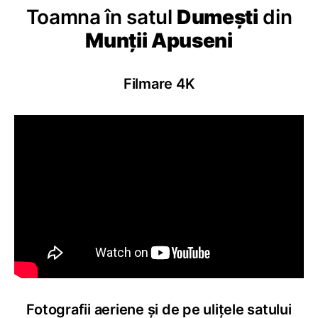
Toamna în satul
Dumești
din
Munții Apuseni
Filmare 4K
Fotografii aeriene și de pe ulițele satului