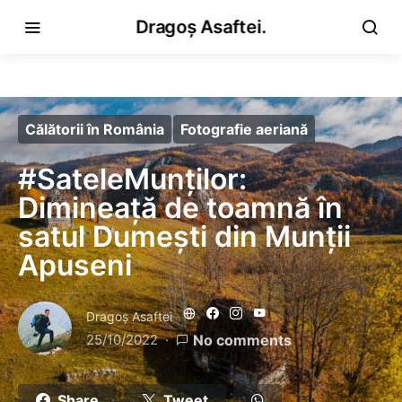
Dragoș Asaftei.
Călătorii în România
Fotografie aeriană
#SateleMunților:
Dimineață de toamnă în
satul Dumești din Munții
Apuseni
Dragoş Asaftei
25/10/2022
No comments
Share
Tweet