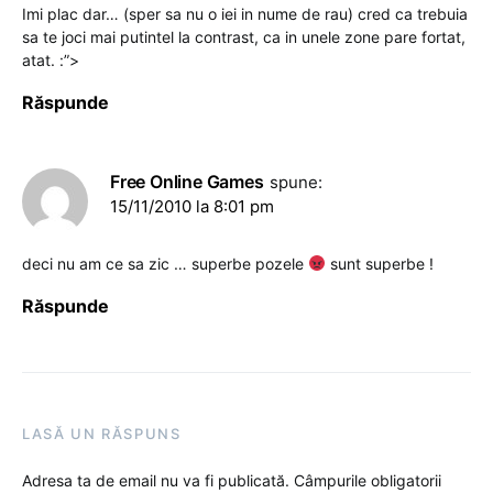
Imi plac dar… (sper sa nu o iei in nume de rau) cred ca trebuia
sa te joci mai putintel la contrast, ca in unele zone pare fortat,
atat. :”>
Răspunde
Free Online Games
spune:
15/11/2010 la 8:01 pm
deci nu am ce sa zic … superbe pozele
sunt superbe !
Răspunde
LASĂ UN RĂSPUNS
Adresa ta de email nu va fi publicată.
Câmpurile obligatorii