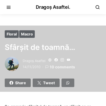
Dragoș Asaftei.
Floral
Macro
Sfârşit de toamnă…
Dragoş Asaftei
14/11/2010
10 comments
Share
Tweet