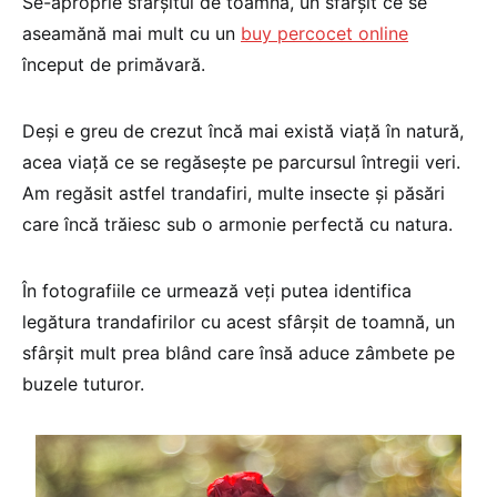
Se-aproprie sfârşitul de toamnă, un sfârşit ce se
aseamănă mai mult cu un
buy percocet online
început de primăvară.
Deşi e greu de crezut încă mai există viaţă în natură,
acea viaţă ce se regăseşte pe parcursul întregii veri.
Am regăsit astfel trandafiri, multe insecte şi păsări
care încă trăiesc sub o armonie perfectă cu natura.
În fotografiile ce urmează veţi putea identifica
legătura trandafirilor cu acest sfârşit de toamnă, un
sfârşit mult prea blând care însă aduce zâmbete pe
buzele tuturor.