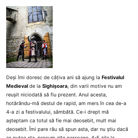
Deși îmi doresc de câțiva ani să ajung la
Festivalul
Medieval
de la
Sighişoara
, din varii motive nu am
reuşit niciodată să fiu prezent. Anul acesta,
hotărându-mă destul de rapid, am mers în cea de-a
4-a zi a festivalului, sâmbătă. Ce-i drept mă
așteptam ca totul să fie mai deosebit, mult mai
deosebit. Îmi pare rău să spun asta, dar nu știu dacă
aș putea sta, precum alte persoane, 4-5 zile la