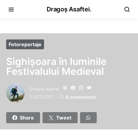
Dragoș Asaftei.
Fotoreportaje
Sighișoara în luminile
Festivalului Medieval
Dragoş Asaftei
31/07/2011
8 comments
Share
Tweet