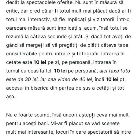
decât la spectacolele oferite. Nu sunt în măsură să
critic, dar cred că ar fi totul mult mai plăcut dacă ar fi
totul mai interactiv, să fie implicați și vizitatorii. Într-o
oarecare măsură sunt implicați și acum, însă totul se
rezumă la câteva secunde și atât. Și dacă tot aveți de
gând să mergeți să vă pregătiți de plătit câteva taxe
considerabile pentru intrare și fotografii. Intrarea în
cetate este
10 lei
pe zi, pe persoană, intrarea în
turnul cu ceas la fel,
10 lei
pe persoană,
aici taxa foto
este de 30 lei, iar cea video de 40 lei
, încă
10 lei
pt.
accesul în biserica din partea de sus a cetății și tot
așa.
Nu e foarte scump, însă uneori aștepți ceva mai mult
pentru acești bani. Mi-ar fi plăcut să văd scenete
mult mai interesante, locuri în care spectatorii să intre