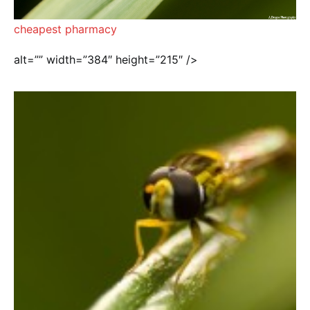
cheapest pharmacy
alt=”” width=”384″ height=”215″ />