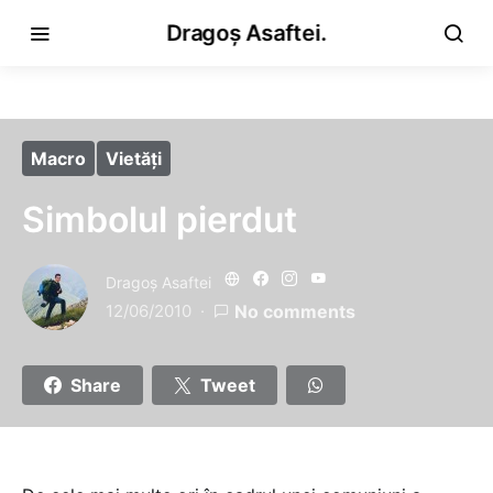
Dragoș Asaftei.
Macro
Vietăţi
Simbolul pierdut
Dragoş Asaftei
12/06/2010
No comments
Share
Tweet