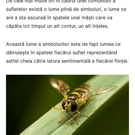
De cele mai multe ori în cadrul unei comuniuni a
sufletelor există o lume plină de simboluri, o lume ce
are a sta ascunsă în spatele unei măşti care va
căpăta tot timpul un alt contur, un alt înţeles.
Această lume a simbolurilor este de fapt lumea ce
dăinuieşte în spatele fiecărui suflet reprezentând
astfel cheia către latura sentimentală a fiecărei fiinţei.