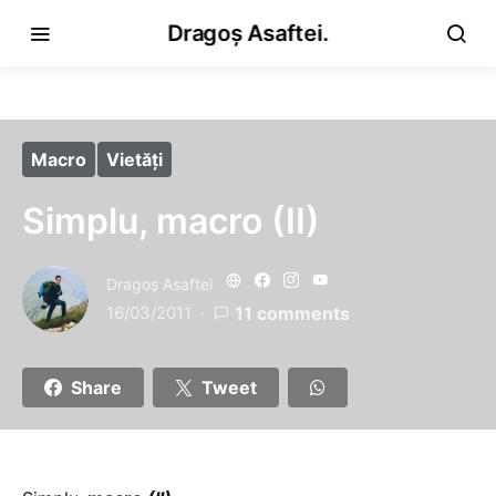
Dragoș Asaftei.
Macro
Vietăţi
Simplu, macro (II)
Dragoş Asaftei
16/03/2011
11 comments
Share
Tweet