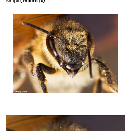
Simplu
, macro
(II)…