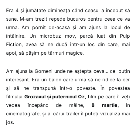
Era 4 și jumătate dimineața când ceasul a început să
sune. M-am trezit repede bucuros pentru ceea ce va
urma. Am pornit de-acasă și am ajuns la locul de
întâlnire. Un microbuz mov, parcă luat din Pulp
Fiction, avea să ne ducă într-un loc din care, mai
apoi, să pășim pe târmuri magice.
Am ajuns la Gorneni unde ne aștepta ceva… cel puțin
interesant. Era un balon care urma să ne ridice la cer
și să ne transpună într-o poveste. În povestea
filmului
Grozavul și puternicul Oz,
film pe care îl veți
vedea începând de mâine,
8 martie,
în
cinematografe, și al cărui trailer îl puteți vizualiza mai
jos.