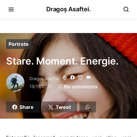
Dragoș Asaftei.
Portrete
Stare. Moment. Energie.
Dragoş Asaftei
19/11/2012
No comments
Share
Tweet