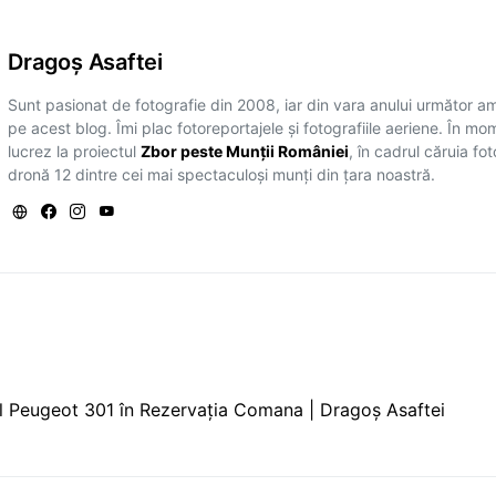
Dragoş Asaftei
Sunt pasionat de fotografie din 2008, iar din vara anului următor a
pe acest blog. Îmi plac fotoreportajele și fotografiile aeriene. În mo
lucrez la proiectul
Zbor peste Munții României
, în cadrul căruia fo
dronă 12 dintre cei mai spectaculoși munți din țara noastră.
l Peugeot 301 în Rezervația Comana | Dragoș Asaftei