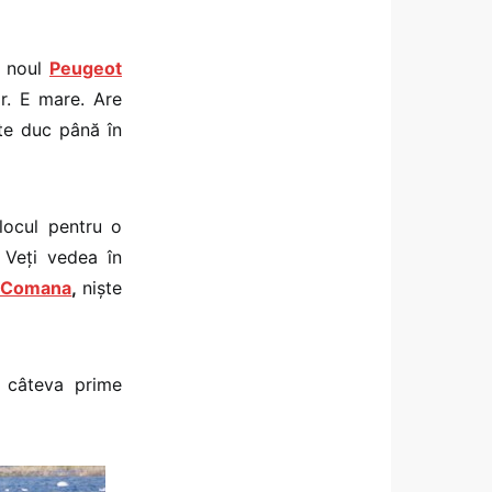
z noul
Peugeot
or. E mare. Are
 te duc până în
locul pentru o
 Veți vedea în
 Comana
,
niște
i câteva prime