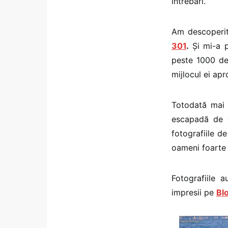
întrebări.
Am descoperit
301
.
Și mi-a p
peste 1000 de 
mijlocul ei apr
Totodată mai 
escapadă de w
fotografiile d
oameni foarte
Fotografiile 
impresii pe
Bl