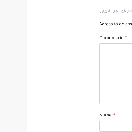
LASĂ UN RĂS
Adresa ta de emai
Comentariu
*
Nume
*