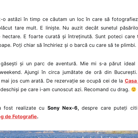
-o astăzi în timp ce căutam un loc în care să fotografie
lăcut tare mult. E liniște. Nu auzit decât sunetul păsăril
hectare. E foarte curată și întreținută. Sunt poteci care
oape. Poți chiar să închiriez și o barcă cu care să te plimbi.
găsești și un parc de aventură. Mie mi s-a părut ideal 
eekend. Ajungi în circa jumătate de oră din București.
e mai jos cum arată. De rezervație se ocupă cei de la
Casa
 deschiși pe care i-am cunoscut azi. Recomand cu drag.
au fost realizate cu
Sony Nex-6,
despre care puteți cit
og de Fotografie
.