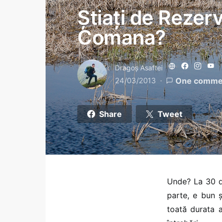
Știați de Rezer
Comana?
Dragoş Asaftei
24/03/2013
One comme
Share
Tweet
Unde? La 30 d
parte, e bun 
toată durata 