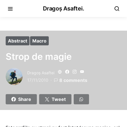
Dragoș Asaftei.
Abstract
Macro
Strop de magie
Dragoş Asaftei
17/11/2010
8 comments
Share
Tweet