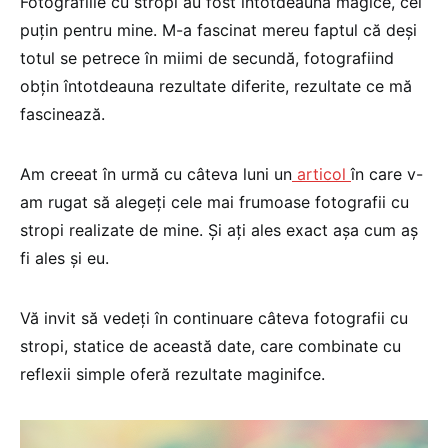
Fotografiile cu stropi au fost întotdeauna magice, cel
puţin pentru mine. M-a fascinat mereu faptul că deşi
totul se petrece în miimi de secundă, fotografiind
obţin întotdeauna rezultate diferite, rezultate ce mă
fascinează.
Am creeat în urmă cu câteva luni un
articol
în care v-
am rugat să alegeţi cele mai frumoase fotografii cu
stropi realizate de mine. Şi aţi ales exact aşa cum aş
fi ales şi eu.
Vă invit să vedeţi în continuare câteva fotografii cu
stropi, statice de această date, care combinate cu
reflexii simple oferă rezultate maginifce.