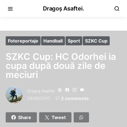
Dragoș Asaftei.
Fotoreportaje
Handball
Sport
SZKC Cup
SZKC Cup: HC Odorhei ia
cupa după două zile de
meciuri
Dragoş Asaftei
28/08/2010
2 comments
Share
Tweet