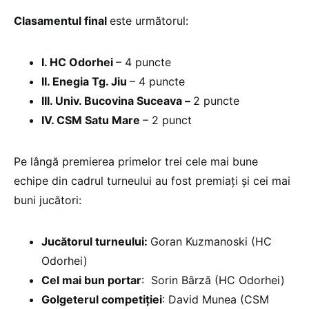
Clasamentul final
este următorul:
I. HC Odorhei
– 4 puncte
II. Enegia Tg. Jiu
– 4 puncte
III. Univ. Bucovina Suceava –
2 puncte
IV. CSM Satu Mare
– 2 punct
Pe lângă premierea primelor trei cele mai bune
echipe din cadrul turneului au fost premiaţi şi cei mai
buni jucători:
Jucătorul turneului:
Goran Kuzmanoski (HC
Odorhei)
Cel mai bun portar
: Sorin Bârză (HC Odorhei)
Golgeterul competiţiei
: David Munea (CSM