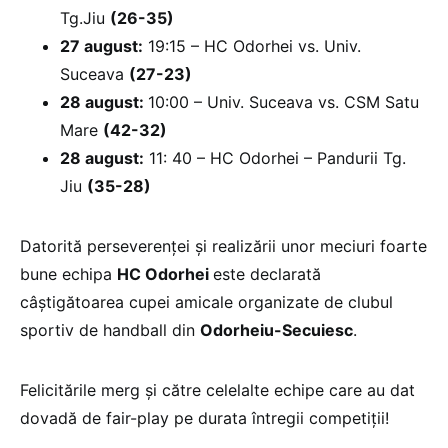
Tg.Jiu
(26-35)
27 august:
19:15 – HC Odorhei vs. Univ.
Suceava
(27-23)
28 august:
10:00 – Univ. Suceava vs. CSM Satu
Mare
(42-32)
28 august:
11: 40 – HC Odorhei – Pandurii Tg.
Jiu
(35-28)
Datorită perseverenţei şi realizării unor meciuri foarte
bune echipa
HC Odorhei
este declarată
câştigătoarea cupei amicale organizate de clubul
sportiv de handball din
Odorheiu-Secuiesc
.
Felicitările merg şi către celelalte echipe care au dat
dovadă de fair-play pe durata întregii competiţii!