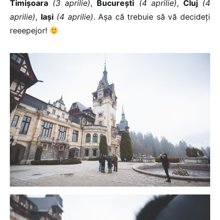
Timișoara
(3 aprilie)
,
București
(4 aprilie)
,
Cluj
(4
aprilie)
,
Iași
(4 aprilie)
. Așa că trebuie să vă decideți
reeepejor!