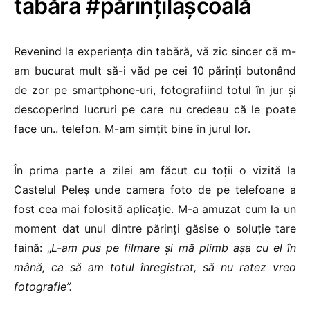
tabăra #părințilașcoală
Revenind la experiența din tabără, vă zic sincer că m-
am bucurat mult să-i văd pe cei 10 părinți butonând
de zor pe smartphone-uri, fotografiind totul în jur și
descoperind lucruri pe care nu credeau că le poate
face un.. telefon. M-am simțit bine în jurul lor.
În prima parte a zilei am făcut cu toții o vizită la
Castelul Peleș unde camera foto de pe telefoane a
fost cea mai folosită aplicație. M-a amuzat cum la un
moment dat unul dintre părinți găsise o soluție tare
faină: „
L-am pus pe filmare și mă plimb așa cu el în
mână, ca să am totul înregistrat, să nu ratez vreo
fotografie”.