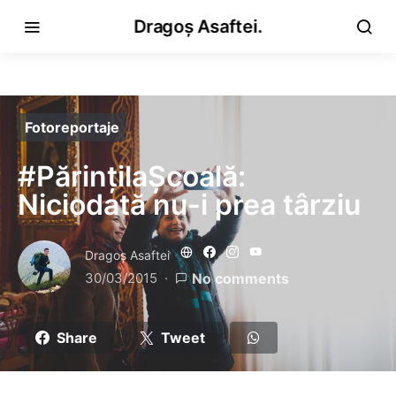
Dragoș Asaftei.
Fotoreportaje
#PărințilaȘcoală:
Niciodată nu-i prea târziu
Dragoş Asaftei
30/03/2015
No comments
Share
Tweet