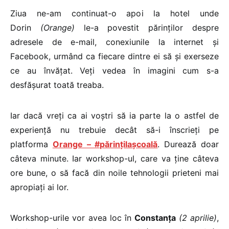
Ziua ne-am continuat-o apoi la hotel unde
Dorin
(Orange)
le-a povestit părinților despre
adresele de e-mail, conexiunile la internet și
Facebook, urmând ca fiecare dintre ei să și exerseze
ce au învățat. Veți vedea în imagini cum s-a
desfășurat toată treaba.
Iar dacă vreți ca ai voștri să ia parte la o astfel de
experiență nu trebuie decât să-i înscrieți pe
platforma
Orange – #părințilașcoală
. Durează doar
câteva minute. Iar workshop-ul, care va ține câteva
ore bune, o să facă din noile tehnologii prieteni mai
apropiați ai lor.
Workshop-urile vor avea loc în
Constanța
(2 aprilie)
,