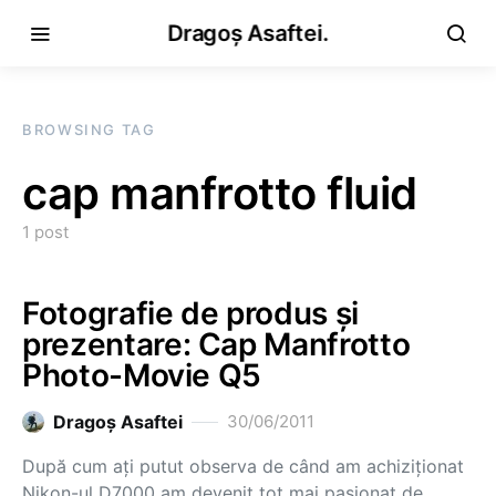
Dragoș Asaftei.
BROWSING TAG
cap manfrotto fluid
1 post
Fotografie de produs și
prezentare: Cap Manfrotto
Photo-Movie Q5
Dragoş Asaftei
30/06/2011
După cum ați putut observa de când am achiziționat
Nikon-ul D7000 am devenit tot mai pasionat de