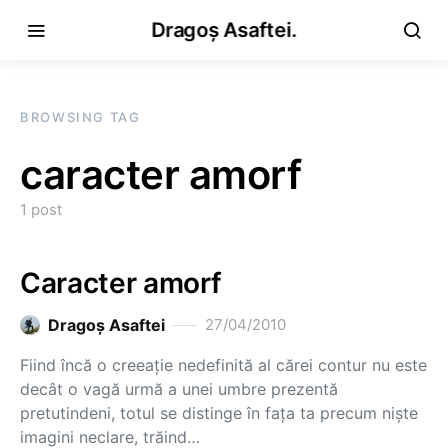
Dragoș Asaftei.
BROWSING TAG
caracter amorf
1 post
Caracter amorf
Dragoş Asaftei
27/04/2010
Fiind încă o creeaţie nedefinită al cărei contur nu este
decât o vagă urmă a unei umbre prezentă
pretutindeni, totul se distinge în faţa ta precum nişte
imagini neclare, trăind…