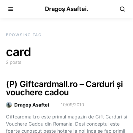
Dragoș Asaftei.
BROWSING TAG
card
2 posts
(P) Giftcardmall.ro – Carduri şi
vouchere cadou
Dragoş Asaftei
10/09/2010
Giftcardmall.ro este primul magazin de Gift Carduri si
Vouchere Cadou din Romania. Desi conceptul este
foarte cunoscut peste hotare la noi inca se fac primii