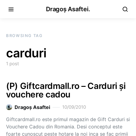
Dragoș Asaftei.
BROWSING TAG
carduri
1 post
(P) Giftcardmall.ro – Carduri şi
vouchere cadou
Dragoş Asaftei
10/09/2010
Giftcardmall.ro este primul magazin de Gift Carduri si
Vouchere Cadou din Romania. Desi conceptul este
foarte cunoscut peste hotare la noi inca se fac primii