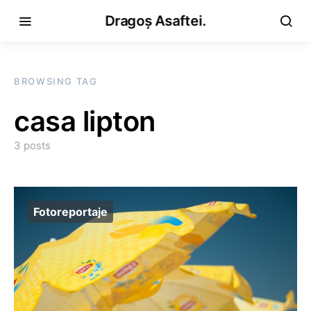
Dragoș Asaftei.
BROWSING TAG
casa lipton
3 posts
Fotoreportaje