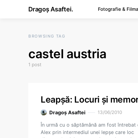
Dragoș Asaftei.
Fotografie & Film
BROWSING TAG
castel austria
1 post
Leapşă: Locuri şi memor
Dragoş Asaftei
13/06/2010
În urmă cu o săptămână am fost întrebat
Alex prin intermediul unei lepşe care loc