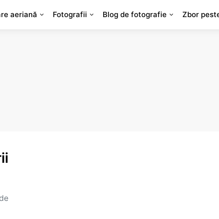
are aeriană
Fotografii
Blog de fotografie
Zbor pest
ii
 de