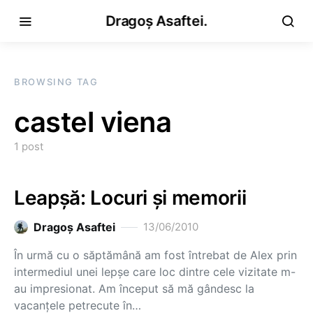
Dragoș Asaftei.
BROWSING TAG
castel viena
1 post
Leapşă: Locuri şi memorii
Dragoş Asaftei
13/06/2010
În urmă cu o săptămână am fost întrebat de Alex prin
intermediul unei lepşe care loc dintre cele vizitate m-
au impresionat. Am început să mă gândesc la
vacanţele petrecute în…