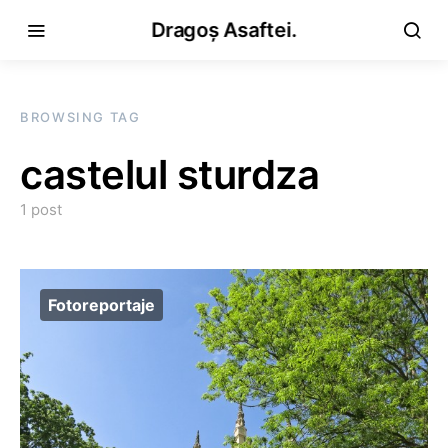
Dragoș Asaftei.
BROWSING TAG
castelul sturdza
1 post
Fotoreportaje