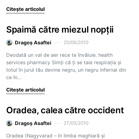
Citește articolul
Spaimă către miezul nopţii
Dragoş Asaftei
20/06/2010
Deodată un val de aer rece te învăluie. health
services pharmacy Simţi că ţi se taie respiraţia şi
totul în jurul tău devine negru, un negru infernal din
ce în…
Citește articolul
Oradea, calea către occident
Dragoş Asaftei
27/05/2010
Oradea (Nagyvarad – în limba maghiară şi