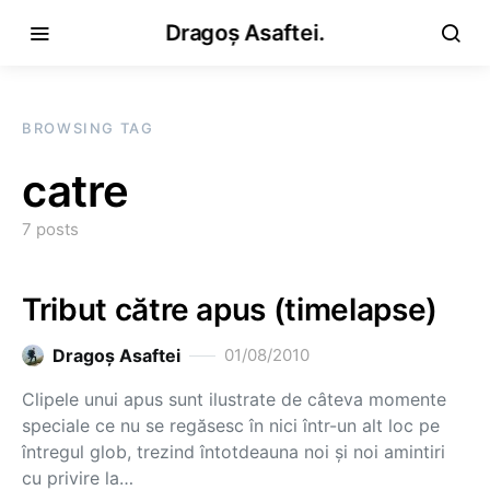
Dragoș Asaftei.
BROWSING TAG
catre
7 posts
Tribut către apus (timelapse)
Dragoş Asaftei
01/08/2010
Clipele unui apus sunt ilustrate de câteva momente
speciale ce nu se regăsesc în nici într-un alt loc pe
întregul glob, trezind întotdeauna noi şi noi amintiri
cu privire la…