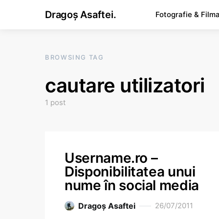
Dragoș Asaftei.
Fotografie & Film
BROWSING TAG
cautare utilizatori
1 post
Username.ro –
Disponibilitatea unui
nume în social media
Dragoş Asaftei
26/07/2011