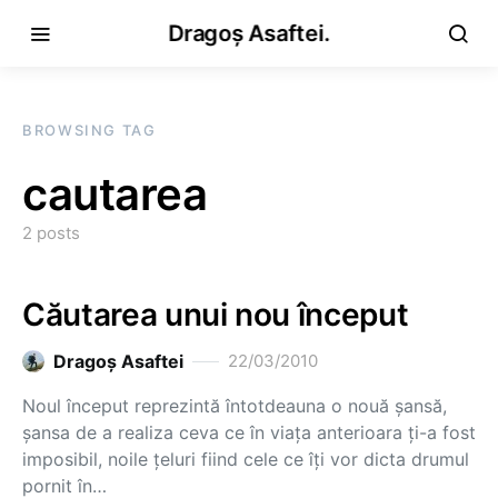
Dragoș Asaftei.
BROWSING TAG
cautarea
2 posts
Căutarea unui nou început
Dragoş Asaftei
22/03/2010
Noul început reprezintă întotdeauna o nouă şansă,
şansa de a realiza ceva ce în viaţa anterioara ţi-a fost
imposibil, noile ţeluri fiind cele ce îţi vor dicta drumul
pornit în…