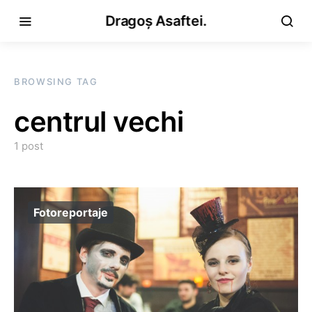
Dragoș Asaftei.
BROWSING TAG
centrul vechi
1 post
Fotoreportaje