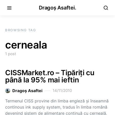
Dragoș Asaftei.
BROWSING TAG
cerneala
1 post
CISSMarket.ro – Tipăriţi cu
până la 95% mai ieftin
Dragoş Asaftei
14/11/2010
Termenul CISS provine din limba engleză şi înseamnă
continous ink supply system, tradus în limba română
devenind sistem de alimentare continuă cu cerneală.