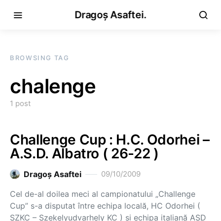
Dragoș Asaftei.
BROWSING TAG
chalenge
1 post
Challenge Cup : H.C. Odorhei –
A.S.D. Albatro ( 26-22 )
Dragoş Asaftei
09/10/2009
Cel de-al doilea meci al campionatului „Challenge
Cup” s-a disputat între echipa locală, HC Odorhei (
SZKC – Szekelyudvarhely KC ) şi echipa italiană ASD