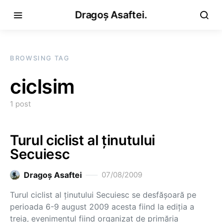
Dragoș Asaftei.
BROWSING TAG
ciclsim
1 post
Turul ciclist al ţinutului
Secuiesc
Dragoş Asaftei
07/08/2009
Turul ciclist al ţinutului Secuiesc se desfăşoară pe
perioada 6-9 august 2009 acesta fiind la ediţia a
treia, evenimentul fiind organizat de primăria